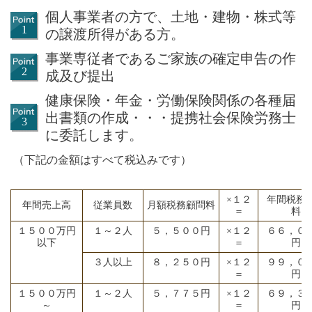
個人事業者の方で、土地・建物・株式等
の譲渡所得がある方。
事業専従者であるご家族の確定申告の作
成及び提出
健康保険・年金・労働保険関係の各種届
出書類の作成・・・提携社会保険労務士
に委託します。
（下記の金額はすべて税込みです）
×１２
年間税務
年間売上高
従業員数
月額税務顧問料
＝
料
１５００万円
１～２人
５，５００円
×１２
６６，０
以下
＝
円
３人以上
８，２５０円
×１２
９９，０
＝
円
１５００万円
１～２人
５，７７５円
×１２
６９，３
～
＝
円