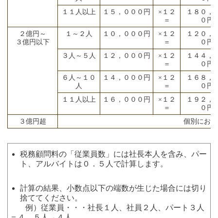
１１人以上
１５，０００円
×１２
１８０，
＝
０円
２億円～
１～２人
１０，０００円
×１２
１２０，
３億円以下
＝
０円
３人～５人
１２，０００円
×１２
１４４，
＝
０円
６人～１０
１４，０００円
×１２
１６８，
人
＝
０円
１１人以上
１６，０００円
×１２
１９２，
＝
０円
３億円超
個別にお見
税務顧問料の「従業員数」には社長本人を含み、パー
ト、アルバイトは０．５人で計算します。
計算の結果、小数点以下の端数が生じた場合には切り
捨ててください。
例）従業員・・・社長１人、社員２人、パート３人
＝４．５人→４人