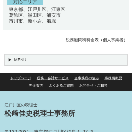
対応エリア
東京都、江戸川区、江東区
葛飾区、墨田区、浦安市
市川市、新小岩、船堀
税務顧問料料金表（個人事業者）
MENU
トップページ
税務・会計サービス
当事務所の強み
事務所概要
料金案内
よくあるご質問
お問合せ・ご相談
江戸川区の税理士
松﨑佳史税理士事務所
〒132-0031 東京都江戸川区松島１‐27‐３